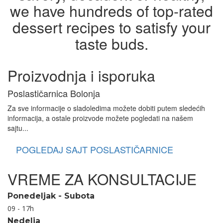
we have hundreds of top-rated
dessert recipes to satisfy your
taste buds.
Proizvodnja i isporuka
Poslastičarnica Bolonja
Za sve informacije o sladoledima možete dobiti putem sledećih
informacija, a ostale proizvode možete pogledati na našem
sajtu...
POGLEDAJ SAJT POSLASTIČARNICE
VREME ZA KONSULTACIJE
Ponedeljak - Subota
09 - 17h
Nedelja