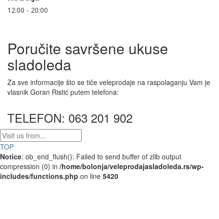
12:00 - 20:00
Poručite savršene ukuse
sladoleda
Za sve informacije što se tiče veleprodaje na raspolaganju Vam je
vlasnik Goran Ristić putem telefona:
TELEFON: 063 201 902
TOP
Notice
: ob_end_flush(): Failed to send buffer of zlib output
compression (0) in
/home/bolonja/veleprodajasladoleda.rs/wp-
includes/functions.php
on line
5420